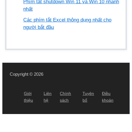
Phím tắt shutdown Win 11 và Win 10 nhanh
nhất
Các phím tắt Excel thông dụng nhất cho
người bắt đầu
Copyright © 2026
Giới
Liên
Chính
Tuyên
Điều
thiệu
hệ
sách
bố
khoản