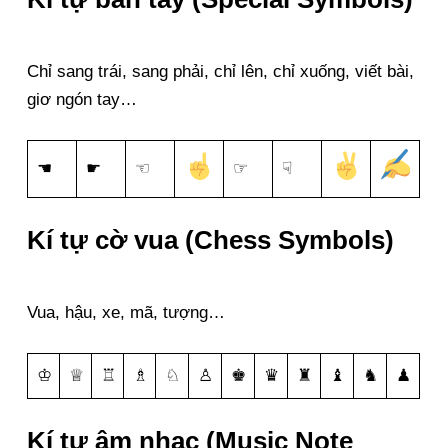
Chỉ sang trái, sang phải, chỉ lên, chỉ xuống, viết bài,
giơ ngón tay…
☚
☛
☜
☞
☟
Kí tự cờ vua (Chess Symbols)
Vua, hậu, xe, mã, tượng…
♔
♕
♖
♗
♘
♙
♚
♛
♜
♝
♞
♟
Kí tự âm nhạc (Music Note