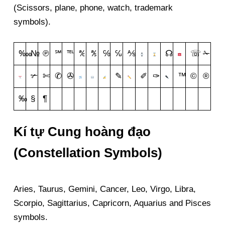
(Scissors, plane, phone, watch, trademark
symbols).
‱
№
℗
℠
℡
℀
℁
℅
℆
⅍
☊
☏
✁
✃
✄
✆
✇
✎
✐
✑
™
©
®
‰
§
¶
Kí tự Cung hoàng đạo
(Constellation Symbols)
Aries, Taurus, Gemini, Cancer, Leo, Virgo, Libra,
Scorpio, Sagittarius, Capricorn, Aquarius and Pisces
symbols.