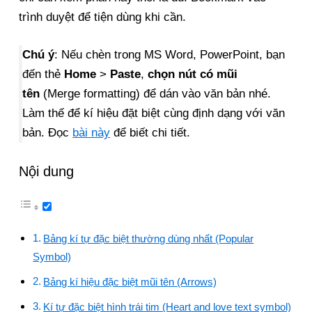
trình duyệt để tiện dùng khi cần.
Chú ý
: Nếu chèn trong MS Word, PowerPoint, bạn
đến thẻ
Home
>
Paste
,
chọn nút có mũi
tên
(Merge formatting) để dán vào văn bản nhé.
Làm thế để kí hiệu đặt biệt cùng định dạng với văn
bản. Đọc
bài này
để biết chi tiết.
Nội dung
Bảng kí tự đặc biệt thường dùng nhất (Popular
Symbol)
Bảng kí hiệu đặc biệt mũi tên (Arrows)
Kí tự đặc biệt hình trái tim (Heart and love text symbol)