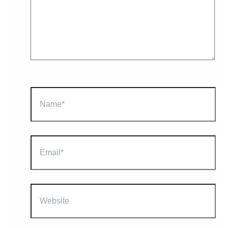
Name*
Email*
Website