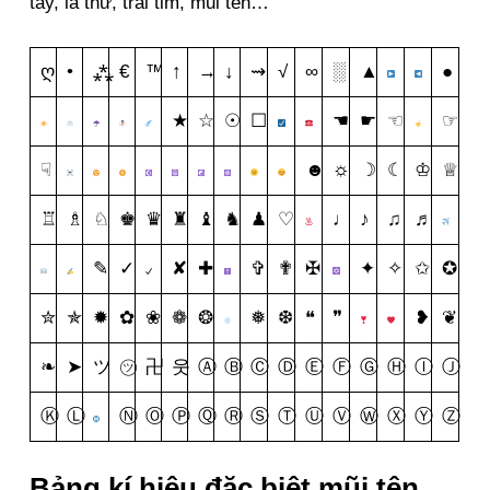
tay, lá thư, trái tim, mũi tên…
ღ
•
⁂
€
™
↑
→
↓
⇝
√
∞
░
▲
●
★
☆
☉
☐
☚
☛
☜
☞
☟
☻
☼
☽
☾
♔
♕
♖
♗
♘
♚
♛
♜
♝
♞
♟
♡
♩
♪
♫
♬
✎
✓
✘
✚
✞
✟
✠
✦
✧
✩
✪
✮
✯
✹
✿
❀
❁
❂
❅
❆
❝
❞
❥
❦
❧
➤
ツ
㋡
卍
웃
Ⓐ
Ⓑ
Ⓒ
Ⓓ
Ⓔ
Ⓕ
Ⓖ
Ⓗ
Ⓘ
Ⓙ
Ⓚ
Ⓛ
Ⓝ
Ⓞ
Ⓟ
Ⓠ
Ⓡ
Ⓢ
Ⓣ
Ⓤ
Ⓥ
Ⓦ
Ⓧ
Ⓨ
Ⓩ
Bảng kí hiệu đặc biệt mũi tên