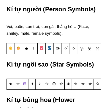
Kí tự người (Person Symbols)
Vui, buồn, con trai, con gái, thằng hề… (Face,
smiley, male, female symbols).
☻
☿
〠
ヅ
ツ
㋡
웃
유
Kí tự ngôi sao (Star Symbols)
★
☆
✦
✧
✩
✪
✫
✬
✭
✮
✯
✰
Kí tự bông hoa (Flower