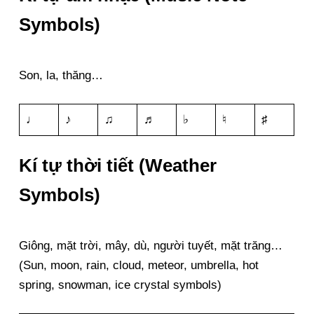
Symbols)
Son, la, thăng…
♩
♪
♫
♬
♭
♮
♯
Kí tự thời tiết (Weather
Symbols)
Giông, mặt trời, mây, dù, người tuyết, mặt trăng…
(Sun, moon, rain, cloud, meteor, umbrella, hot
spring, snowman, ice crystal symbols)