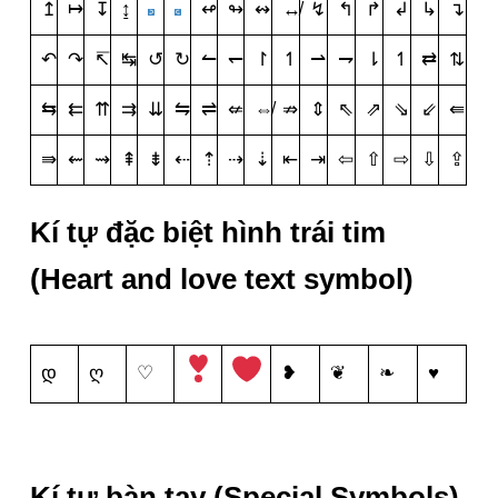
↥
↦
↧
↨
↫
↬
↭
↮
↯
↰
↱
↲
↳
↴
↶
↷
↸
↹
↺
↻
↼
↽
↾
↿
⇀
⇁
⇂
↿
⇄
⇅
⇆
⇇
⇈
⇉
⇊
⇋
⇌
⇍
⇎
⇏
⇕
⇖
⇗
⇘
⇙
⇚
⇛
⇜
⇝
⇞
⇟
⇠
⇡
⇢
⇣
⇤
⇥
⇦
⇧
⇨
⇩
⇪
Kí tự đặc biệt hình trái tim
(Heart and love text symbol)
დ
ღ
♡
❥
❦
❧
♥
Kí tự bàn tay (Special Symbols)