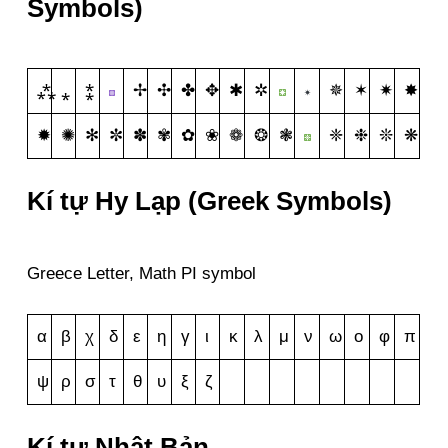
Symbols)
⁂
⁎
⁑
✢
✣
✤
✥
✱
✲
✵
✶
✷
✸
✹
✺
✻
✼
✽
✾
✿
❀
❁
❂
❃
❈
❉
❊
❋
Kí tự Hy Lạp (Greek Symbols)
Greece Letter, Math PI symbol
α
β
χ
δ
ε
η
γ
ι
κ
λ
μ
ν
ω
ο
φ
π
ψ
ρ
σ
τ
θ
υ
ξ
ζ
Kí tự Nhật Bản