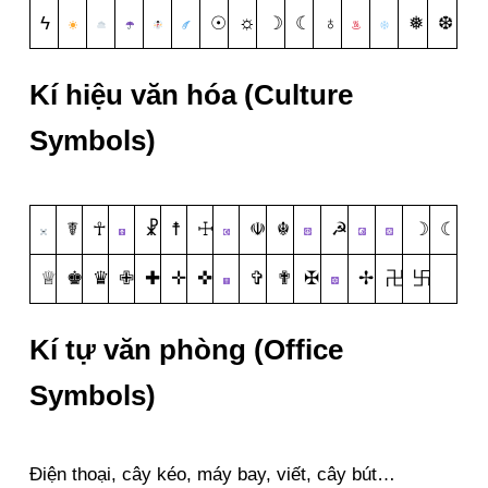
ϟ
☉
☼
☽
☾
♁
❅
❆
Kí hiệu văn hóa (Culture
Symbols)
☤
☥
☧
☨
☩
☫
☬
☭
☽
☾
♕
♚
♛
✙
✚
✛
✜
✞
✟
✠
✢
卍
卐
Kí tự văn phòng (Office
Symbols)
Điện thoại, cây kéo, máy bay, viết, cây bút…