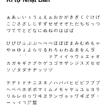
ぁ あ ぃ い ぅ う ぇ え ぉ お か が き ぎ く ぐ け げ
こ ご さ ざ し じ す ず せ ぜ そ ぞ た だ ち ぢ っ つ
づ て で と ど な に ぬ ね の は ば ぱ
ひ び ぴ ふ ぶ ぷ へ べ ぺ ほ ぼ ぽ ま み む め も ゃ
や ゅ ゆ ょ よ ら り る れ ろ ゎ わ ゐ ゑ を ん ゔ ゕ
ゖ ゚ ゛ ゜ ゝ ゞ ゟ ゠ ァ ア ィ イ ゥ ウ ェ エ ォ オ
カ ガ キ ギ ク グ ケ ゲ コ ゴ サ ザ シ ジ ス ズ セ ゼ
ソ ゾ タ ダ チ ヂ ッ ツ ヅ
テ デ ト ド ナ ニ ヌ ネ ノ ハ バ パ ヒ ビ ピ フ ブ プ
ヘ ベ ペ ホ ボ ポ マ ミ ム メ モ ャ ヤ ュ ユ ョ ヨ ラ
リ ル レ ロ ヮ ワ ヰ ヱ ヲ ン ヴ ヵ ヶ ヷ ヸ ヹ ヺ ・
ー ヽ ヾ ヿ ㍐ ㍿