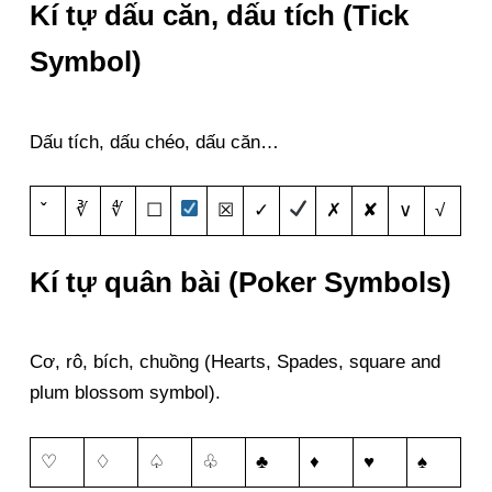
Kí tự dấu căn, dấu tích (Tick
Symbol)
Dấu tích, dấu chéo, dấu căn…
ˇ
∛
∜
☐
☒
✓
✗
✘
∨
√
Kí tự quân bài (Poker Symbols)
Cơ, rô, bích, chuồng (Hearts, Spades, square and
plum blossom symbol).
♡
♢
♤
♧
♣
♦
♥
♠