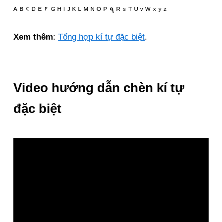
ᴬ ᴮ ᑦ ᴰ ᴱ ⸁ ᴳ ᴴ ᴵ ᴶ ᴷ ᴸ ᴹ ᴺ ᴼ ᴾ ۹ ᴿ ˢ ᵀ ᵁ ᵛ ᵂ ˣ ʸ ᶻ
Xem thêm
:
Tổng hợp kí tự đặc biệt
.
Video hướng dẫn chèn kí tự
đặc biệt