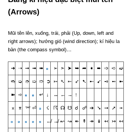
(Arrows)
Mũi tên lên, xuống, trái, phải (Up, down, left and
right arrows); hướng gió (wind direction); kí hiệu la
bàn (the compass symbol)…
➜
➝
➞
➟
➠
➢
➣
➤
➥
➦
➧
➨
➩
➪
➫
➬
➭
➮
➯
➱
➲
➳
➴
➵
➶
➷
➸
➹
➺
➻
➼
➽
➾
↵
↓
↔
←
→
↑
⌅
⌆
⌤
⏎
☇
☈
☊
☋
☌
☍
➔
➘
➙
➚
➛
↚
↛
↜
↝
↞
↟
↠
↡
↢
↣
↤