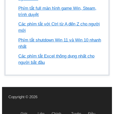
Phím tắt full màn hình game Win, Steam,
trình duyệt
Các phím tắt với Ctrl từ A đến Z cho người
mới
Phím tắt shutdown Win 11 và Win 10 nhanh
nhất
Các phím tắt Excel thông dụng nhất cho
người bắt đầu
Copyright © 2026
Giới
Liên
Chính
Tuyên
Điều