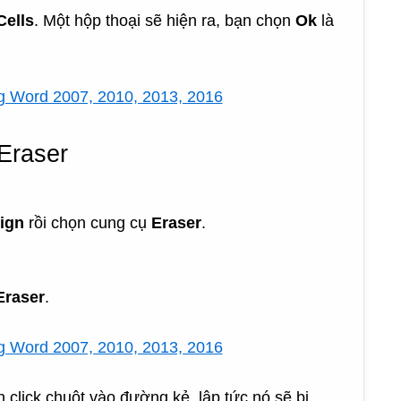
Cells
. Một hộp thoại sẽ hiện ra, bạn chọn
Ok
là
Eraser
ign
rồi chọn cung cụ
Eraser
.
Eraser
.
n click chuột vào đường kẻ, lập tức nó sẽ bị