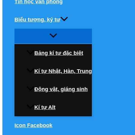
Tin học văn phòng
Biểu tượng, ký tự
Bảng kí tự đặc biệt
Kí tự Nhật, Hàn, Trung
Động vật, giáng sinh
Kí tự Alt
Icon Facebook