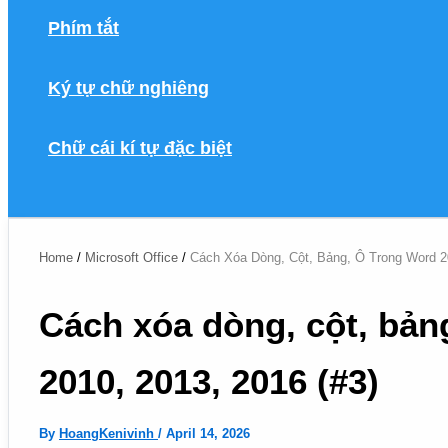
Phím tắt
Ký tự chữ nghiêng
Chữ cái kí tự đặc biệt
Search
Home
Microsoft Office
Cách Xóa Dòng, Cột, Bảng, Ô Trong Word 20
Cách xóa dòng, cột, bản
2010, 2013, 2016 (#3)
By
HoangKenivinh
/
April 14, 2026