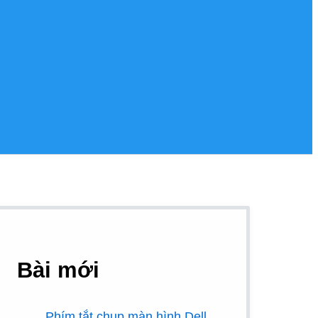
Bài mới
Phím tắt chụp màn hình Dell